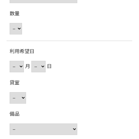
数量
利用希望日
月
日
貸室
備品