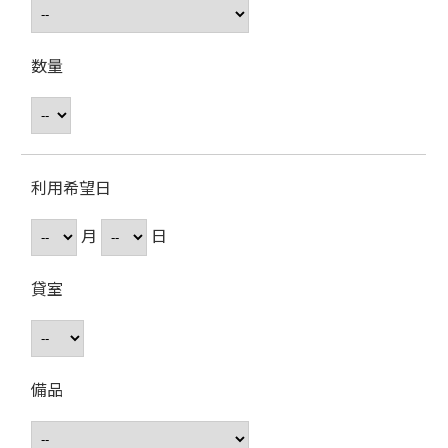
数量
利用希望日
月
日
貸室
備品