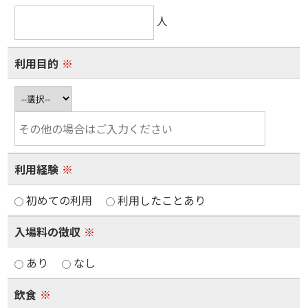
人
利用目的
※
利用経験
※
初めての利用
利用したことあり
入場料の徴収
※
あり
なし
飲食
※