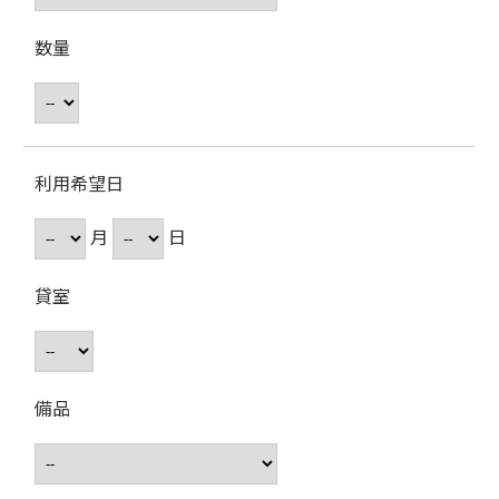
数量
利用希望日
月
日
貸室
備品