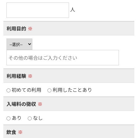
人
利用目的
※
利用経験
※
初めての利用
利用したことあり
入場料の徴収
※
あり
なし
飲食
※