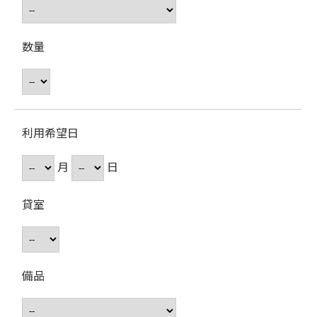
数量
利用希望日
月
日
貸室
備品