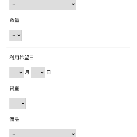
数量
利用希望日
月
日
貸室
備品