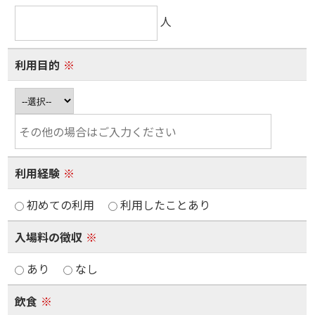
人
利用目的
※
利用経験
※
初めての利用
利用したことあり
入場料の徴収
※
あり
なし
飲食
※