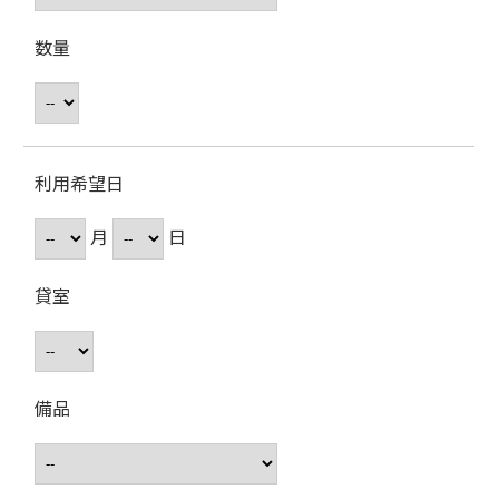
数量
利用希望日
月
日
貸室
備品