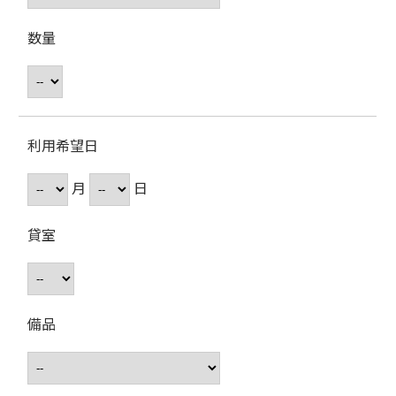
数量
利用希望日
月
日
貸室
備品