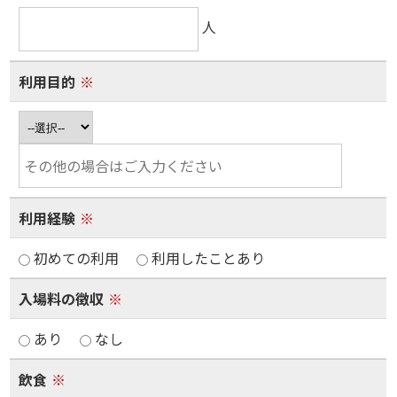
人
利用目的
※
利用経験
※
初めての利用
利用したことあり
入場料の徴収
※
あり
なし
飲食
※