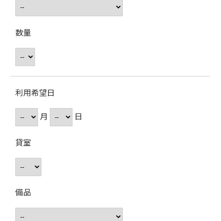
数量
利用希望日
月
日
貸室
備品