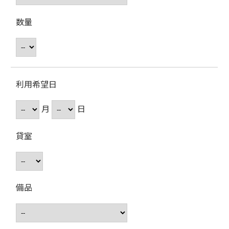
数量
利用希望日
月
日
貸室
備品