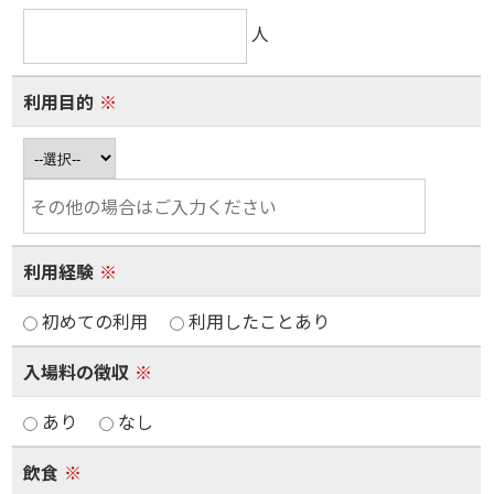
人
利用目的
※
利用経験
※
初めての利用
利用したことあり
入場料の徴収
※
あり
なし
飲食
※