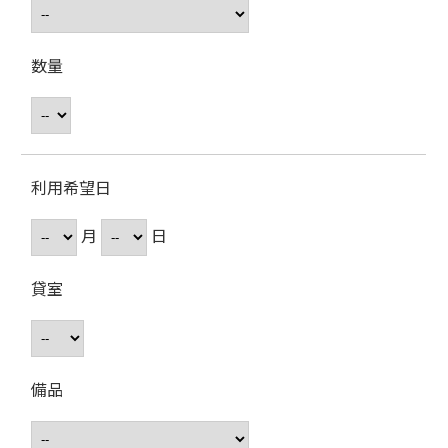
数量
利用希望日
月
日
貸室
備品