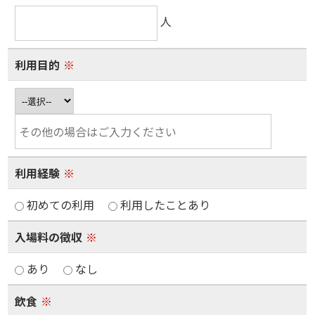
人
利用目的
※
利用経験
※
初めての利用
利用したことあり
入場料の徴収
※
あり
なし
飲食
※