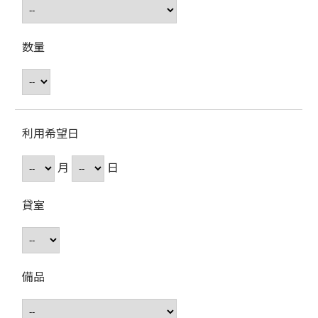
数量
利用希望日
月
日
貸室
備品