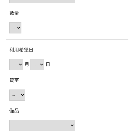
数量
利用希望日
月
日
貸室
備品