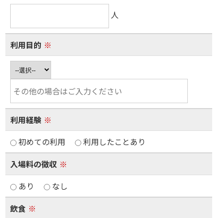
人
利用目的
※
利用経験
※
初めての利用
利用したことあり
入場料の徴収
※
あり
なし
飲食
※