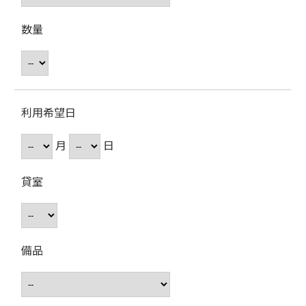
数量
利用希望日
月
日
貸室
備品