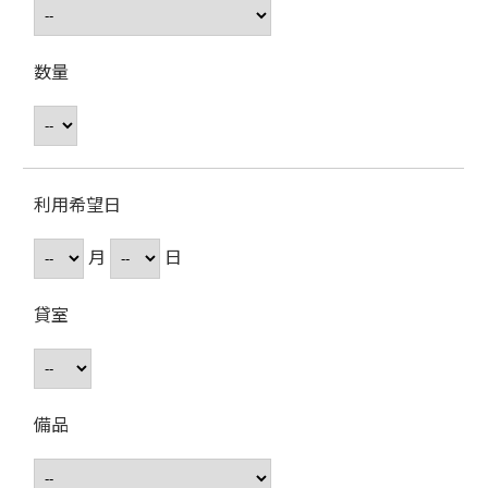
数量
利用希望日
月
日
貸室
備品