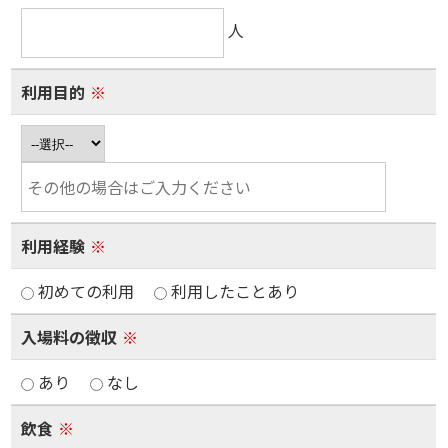
人
利用目的
※
利用経験
※
初めての利用
利用したことあり
入場料の徴収
※
あり
なし
飲食
※