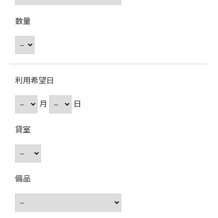
数量
利用希望日
月
日
貸室
備品