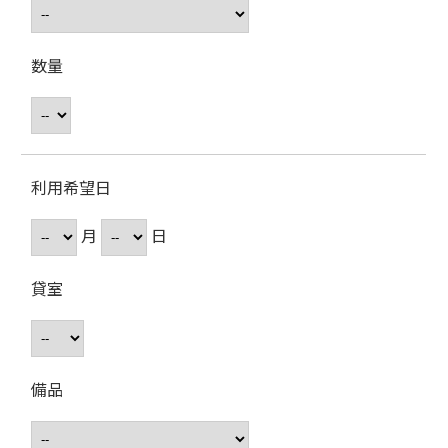
数量
利用希望日
月
日
貸室
備品