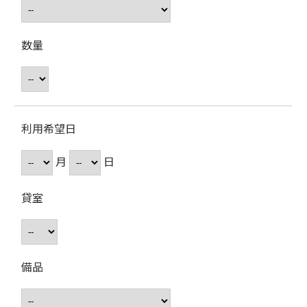
数量
利用希望日
月
日
貸室
備品