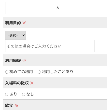
人
利用目的
※
利用経験
※
初めての利用
利用したことあり
入場料の徴収
※
あり
なし
飲食
※