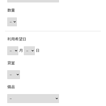
数量
利用希望日
月
日
貸室
備品