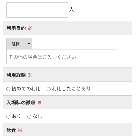
人
利用目的
※
利用経験
※
初めての利用
利用したことあり
入場料の徴収
※
あり
なし
飲食
※