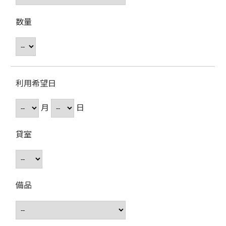
数量
利用希望日
月
日
貸室
備品