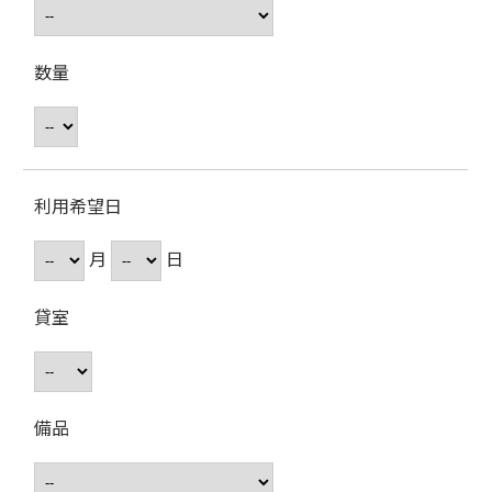
数量
利用希望日
月
日
貸室
備品