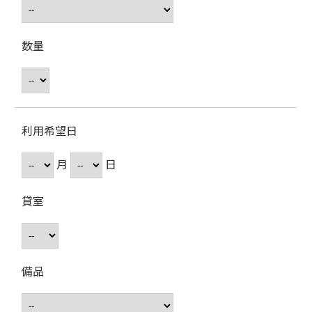
数量
利用希望日
月
日
貸室
備品