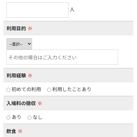
人
利用目的
※
利用経験
※
初めての利用
利用したことあり
入場料の徴収
※
あり
なし
飲食
※