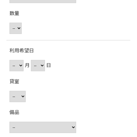
数量
利用希望日
月
日
貸室
備品