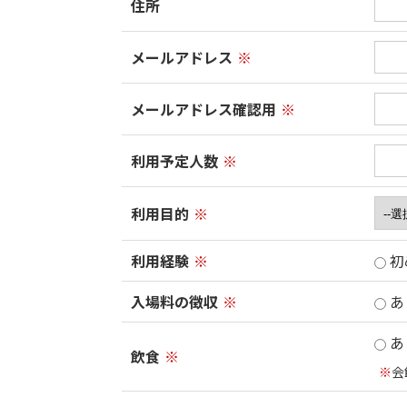
住所
メールアドレス
※
メールアドレス確認用
※
利用予定人数
※
利用目的
※
利用経験
※
初
入場料の徴収
※
あ
あ
飲食
※
※
会