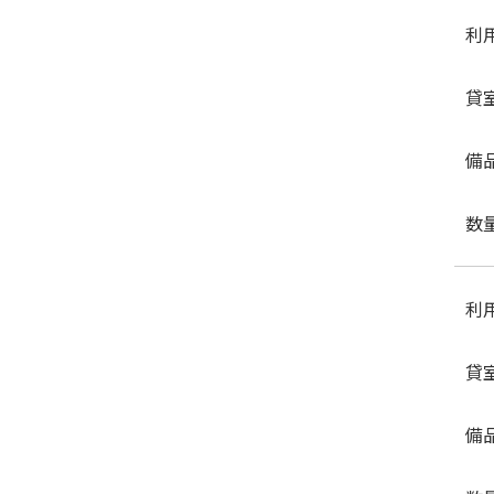
利
貸
備
数
利
貸
備