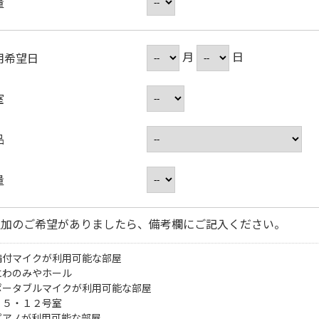
量
月
日
用希望日
室
品
量
追加のご希望がありましたら、備考欄にご記入ください。
備付マイクが利用可能な部屋
にわのみやホール
ポータブルマイクが利用可能な部屋
・５・１２号室
ピアノが利用可能な部屋