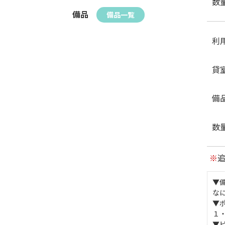
数
備品
備品一覧
利
貸
備
数
※
▼
な
▼
１
▼