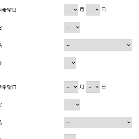
月
日
用希望日
室
品
量
月
日
用希望日
室
品