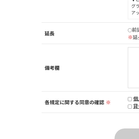
グ
ア
前
延長
※
延
備考欄
個
各規定に関する同意の確認
※
貸