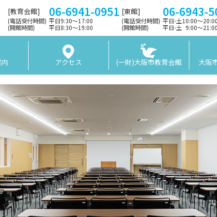
06-6941-0951
06-6943-5
[教育会館]
[東館]
(電話受付時間)
平日9:30〜17:00
(電話受付時間)
平日⋅土10:00～20:
(開館時間)
平日8:30〜19:00
(開館時間)
平日⋅土 9:00〜21:
案内
アクセス
(一財)大阪市教育会館
大阪