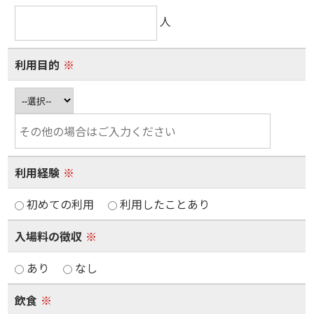
人
利用目的
※
利用経験
※
初めての利用
利用したことあり
入場料の徴収
※
あり
なし
飲食
※