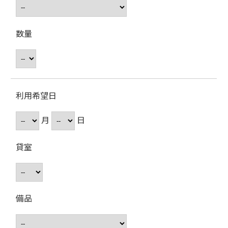
数量
利用希望日
月
日
貸室
備品