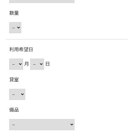
数量
利用希望日
月
日
貸室
備品