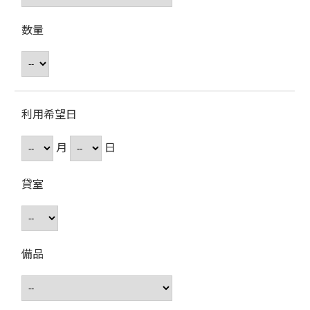
数量
利用希望日
月
日
貸室
備品