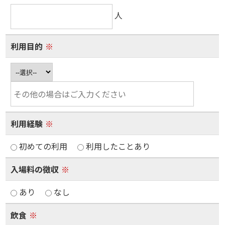
人
利用目的
※
利用経験
※
初めての利用
利用したことあり
入場料の徴収
※
あり
なし
飲食
※