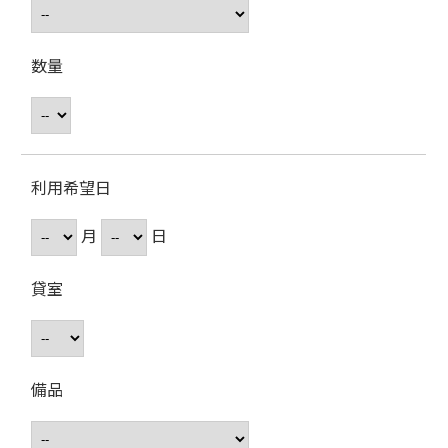
数量
利用希望日
月
日
貸室
備品