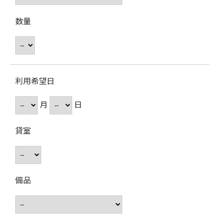
数量
利用希望日
月
日
貸室
備品