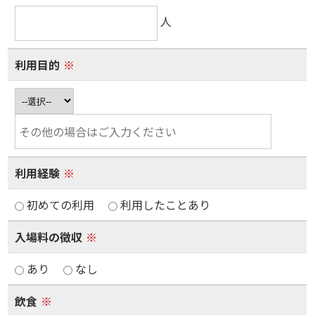
人
利用目的
※
利用経験
※
初めての利用
利用したことあり
入場料の徴収
※
あり
なし
飲食
※