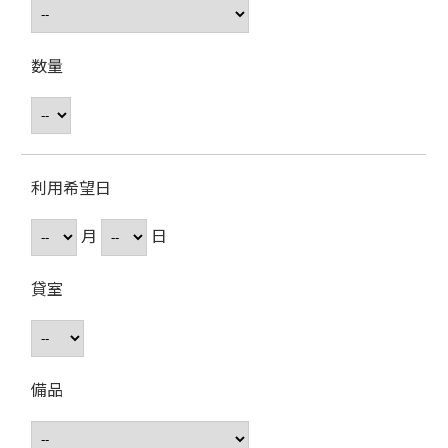
数量
利用希望日
月
日
貸室
備品