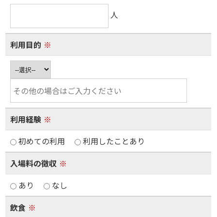
人
利用目的
※
利用経験
※
初めての利用
利用したことあり
入場料の徴収
※
あり
なし
飲食
※