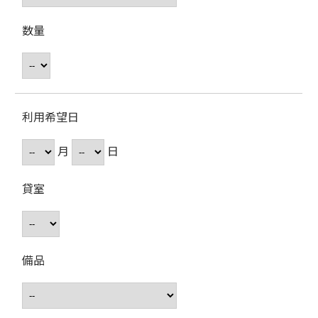
数量
利用希望日
月
日
貸室
備品