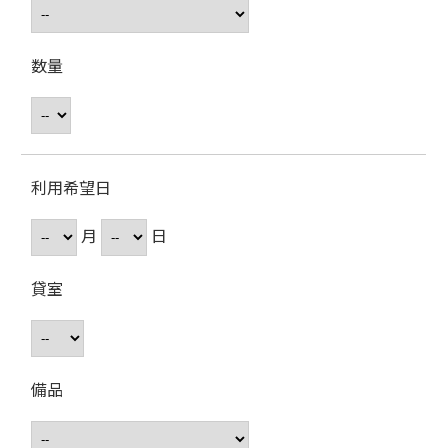
数量
利用希望日
月
日
貸室
備品