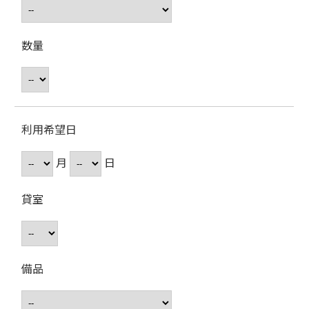
数量
利用希望日
月
日
貸室
備品