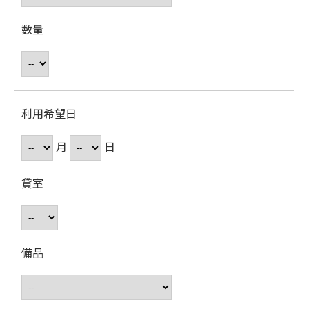
数量
利用希望日
月
日
貸室
備品