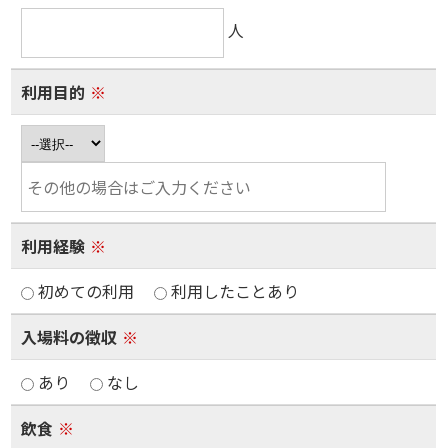
人
利用目的
※
利用経験
※
初めての利用
利用したことあり
入場料の徴収
※
あり
なし
飲食
※