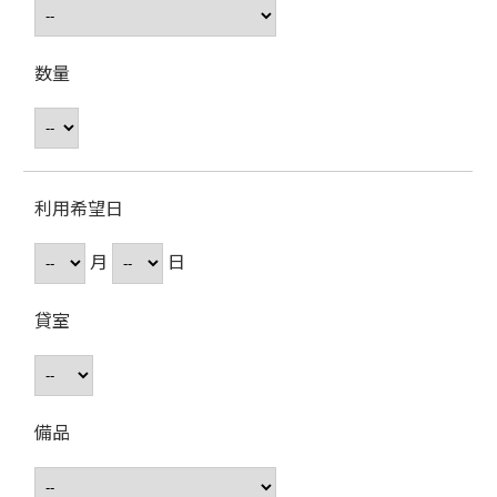
数量
利用希望日
月
日
貸室
備品