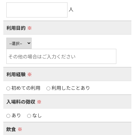
人
利用目的
※
利用経験
※
初めての利用
利用したことあり
入場料の徴収
※
あり
なし
飲食
※