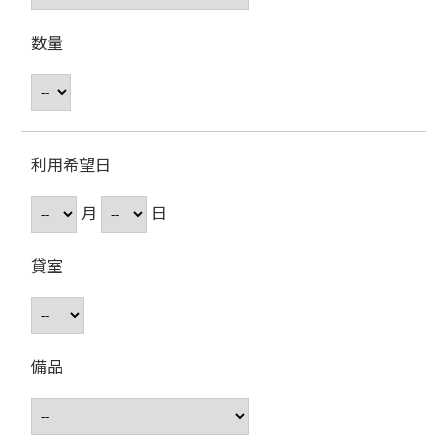
数量
利用希望日
月
日
貸室
備品