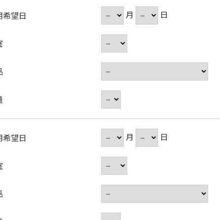
月
日
用希望日
室
品
量
月
日
用希望日
室
品