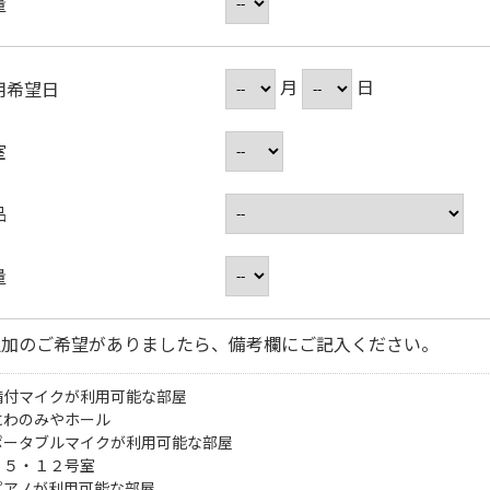
量
月
日
用希望日
室
品
量
追加のご希望がありましたら、備考欄にご記入ください。
備付マイクが利用可能な部屋
にわのみやホール
ポータブルマイクが利用可能な部屋
・５・１２号室
ピアノが利用可能な部屋