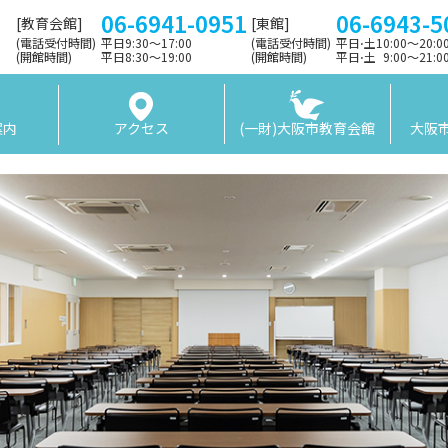
06-6941-0951
06-6943-5
[教育会館]
[東館]
(電話受付時間)
平日9:30〜17:00
(電話受付時間)
平日⋅土10:00～20:
(開館時間)
平日8:30〜19:00
(開館時間)
平日⋅土 9:00〜21:
案内
アクセス
(一財)大阪市教育会館
大阪