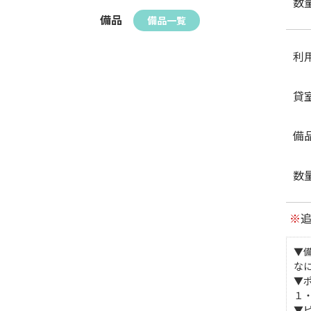
数
備品
備品一覧
利
貸
備
数
※
▼
な
▼
１
▼