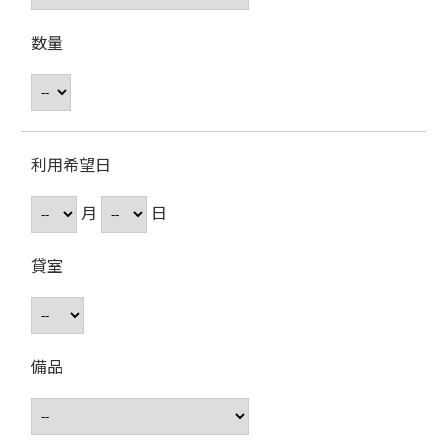
数量
利用希望日
月
日
貸室
備品