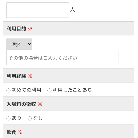
人
利用目的
※
利用経験
※
初めての利用
利用したことあり
入場料の徴収
※
あり
なし
飲食
※