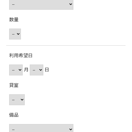
数量
利用希望日
月
日
貸室
備品