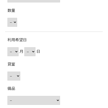
数量
利用希望日
月
日
貸室
備品