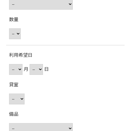
数量
利用希望日
月
日
貸室
備品