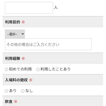
人
利用目的
※
利用経験
※
初めての利用
利用したことあり
入場料の徴収
※
あり
なし
飲食
※