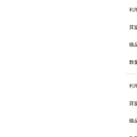
利
貸
備
数
利
貸
備