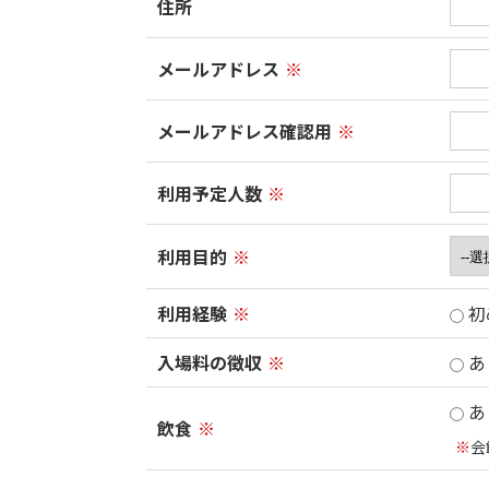
住所
メールアドレス
※
メールアドレス確認用
※
利用予定人数
※
利用目的
※
利用経験
※
初
入場料の徴収
※
あ
あ
飲食
※
※
会