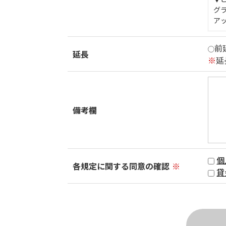
グ
ア
前
延長
※
延
備考欄
個
各規定に関する同意の確認
※
貸