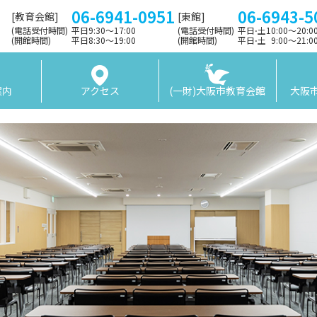
06-6941-0951
06-6943-5
[教育会館]
[東館]
(電話受付時間)
平日9:30〜17:00
(電話受付時間)
平日⋅土10:00～20:
(開館時間)
平日8:30〜19:00
(開館時間)
平日⋅土 9:00〜21:
案内
アクセス
(一財)大阪市教育会館
大阪