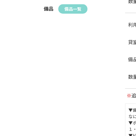
数
備品
備品一覧
利
貸
備
数
※
▼
な
▼
１
▼