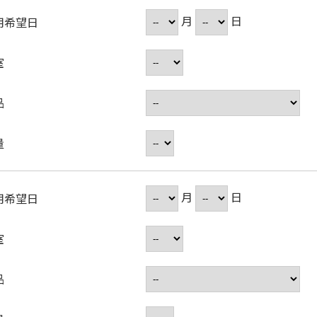
月
日
用希望日
室
品
量
月
日
用希望日
室
品