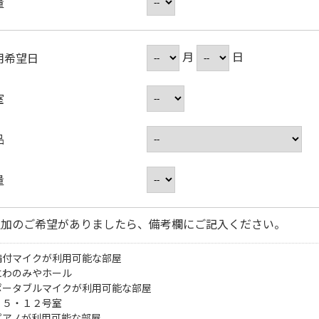
量
月
日
用希望日
室
品
量
追加のご希望がありましたら、備考欄にご記入ください。
備付マイクが利用可能な部屋
にわのみやホール
ポータブルマイクが利用可能な部屋
・５・１２号室
ピアノが利用可能な部屋