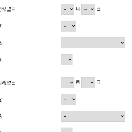
月
日
用希望日
室
品
量
月
日
用希望日
室
品