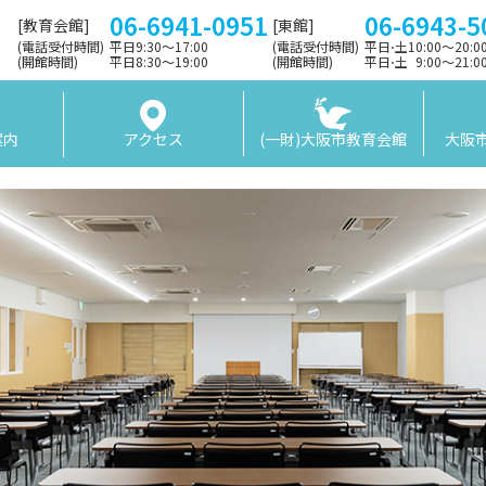
06-6941-0951
06-6943-5
[教育会館]
[東館]
(電話受付時間)
平日9:30〜17:00
(電話受付時間)
平日⋅土10:00～20:
(開館時間)
平日8:30〜19:00
(開館時間)
平日⋅土 9:00〜21:
案内
アクセス
(一財)大阪市教育会館
大阪