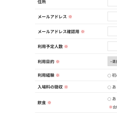
住所
メールアドレス
※
メールアドレス確認用
※
利用予定人数
※
利用目的
※
利用経験
※
初
入場料の徴収
※
あ
あ
飲食
※
※
会