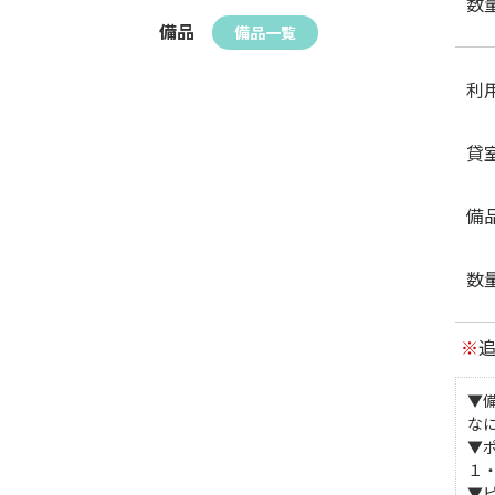
数
備品
備品一覧
利
貸
備
数
※
▼
な
▼
１
▼