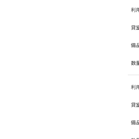
利
貸
備
数
利
貸
備