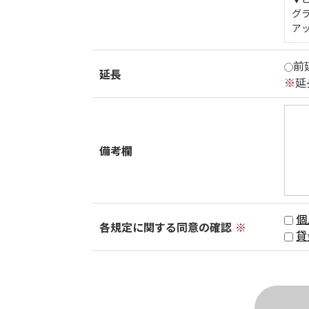
グ
ア
前
延長
※
延
備考欄
個
各規定に関する同意の確認
※
貸