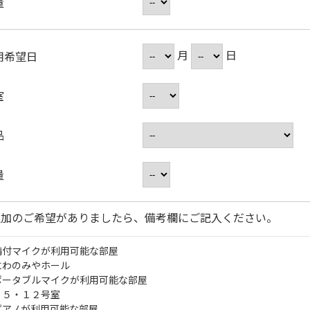
量
月
日
用希望日
室
品
量
追加のご希望がありましたら、備考欄にご記入ください。
備付マイクが利用可能な部屋
にわのみやホール
ポータブルマイクが利用可能な部屋
・５・１２号室
ピアノが利用可能な部屋