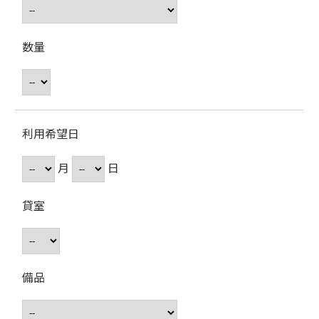
数量
利用希望日
月
日
貸室
備品