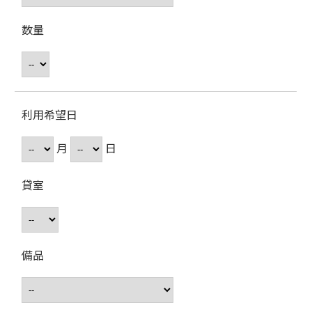
数量
利用希望日
月
日
貸室
備品