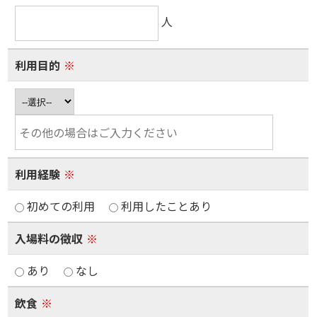
人
利用目的
※
利用経験
※
初めての利用
利用したことあり
入場料の徴収
※
あり
なし
飲食
※