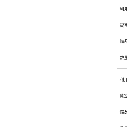
利
貸
備
数
利
貸
備