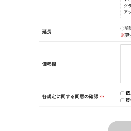
グ
ア
前
延長
※
延
備考欄
個
各規定に関する同意の確認
※
貸