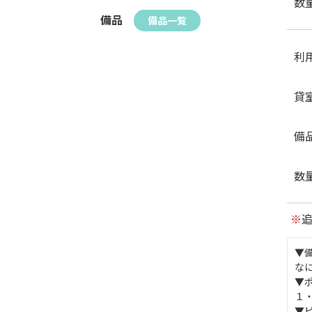
数
備品
備品一覧
利
貸
備
数
※
▼
な
▼
１
▼