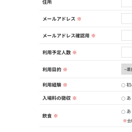
住所
メールアドレス
※
メールアドレス確認用
※
利用予定人数
※
利用目的
※
利用経験
※
初
入場料の徴収
※
あ
あ
飲食
※
※
会