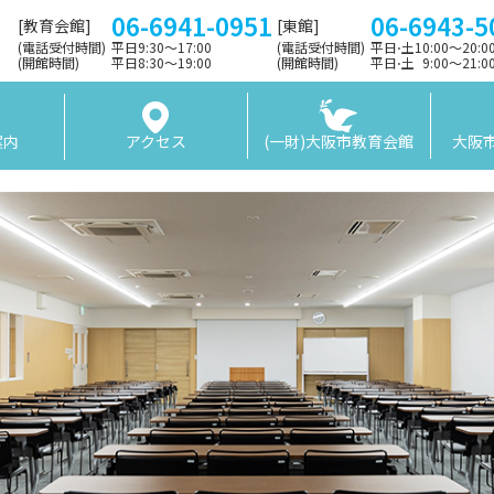
06-6941-0951
06-6943-5
[教育会館]
[東館]
(電話受付時間)
平日9:30〜17:00
(電話受付時間)
平日⋅土10:00～20:
(開館時間)
平日8:30〜19:00
(開館時間)
平日⋅土 9:00〜21:
案内
アクセス
(一財)大阪市教育会館
大阪