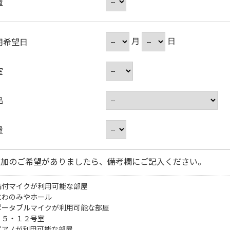
量
月
日
用希望日
室
品
量
追加のご希望がありましたら、備考欄にご記入ください。
備付マイクが利用可能な部屋
にわのみやホール
ポータブルマイクが利用可能な部屋
・５・１２号室
ピアノが利用可能な部屋