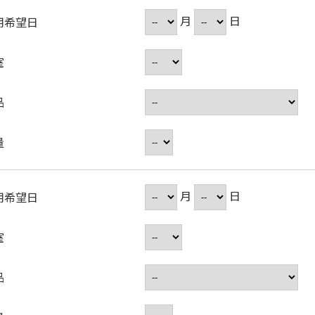
月
日
用希望日
室
品
量
月
日
用希望日
室
品