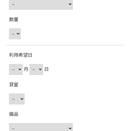
数量
利用希望日
月
日
貸室
備品