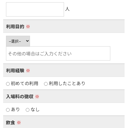
人
利用目的
※
利用経験
※
初めての利用
利用したことあり
入場料の徴収
※
あり
なし
飲食
※