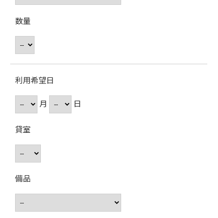
数量
利用希望日
月
日
貸室
備品