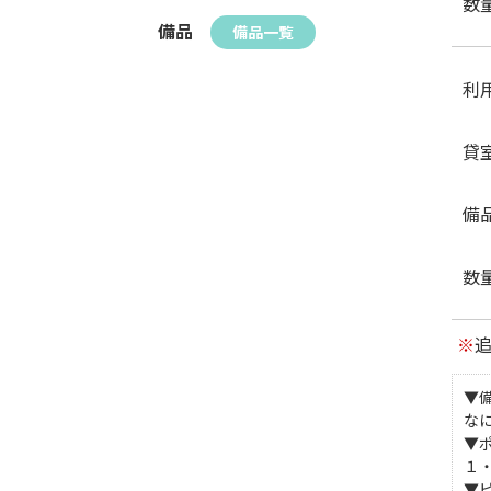
数
備品
備品一覧
利
貸
備
数
※
▼
な
▼
１
▼