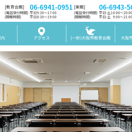
06-6941-0951
06-6943-5
[教育会館]
[東館]
(電話受付時間)
平日9:30〜17:00
(電話受付時間)
平日⋅土10:00～20:
(開館時間)
平日8:30〜19:00
(開館時間)
平日⋅土 9:00〜21:
案内
アクセス
(一財)大阪市教育会館
大阪