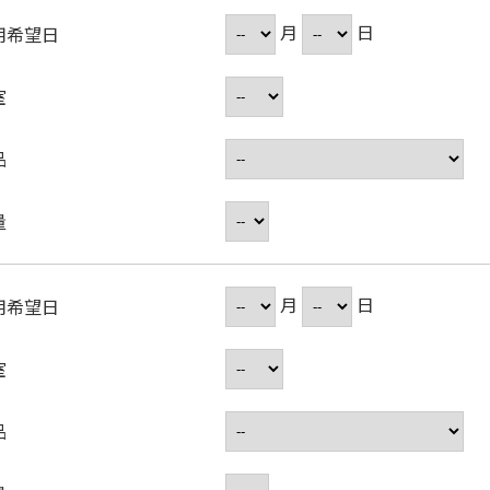
月
日
用希望日
室
品
量
月
日
用希望日
室
品