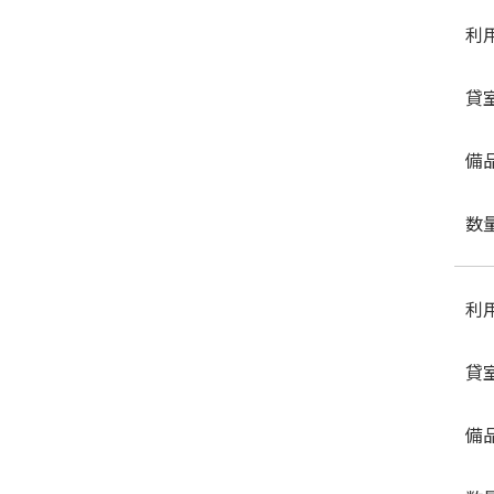
利
貸
備
数
利
貸
備