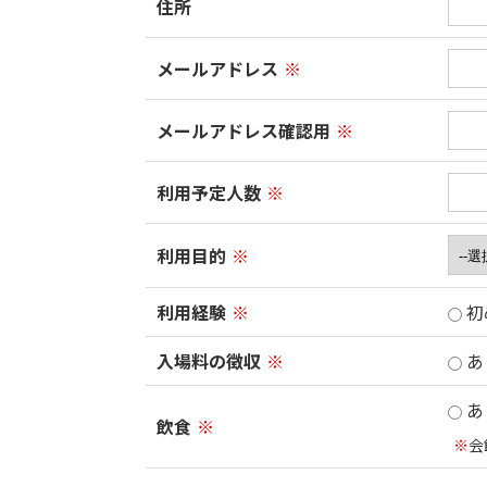
住所
メールアドレス
※
メールアドレス確認用
※
利用予定人数
※
利用目的
※
利用経験
※
初
入場料の徴収
※
あ
あ
飲食
※
※
会