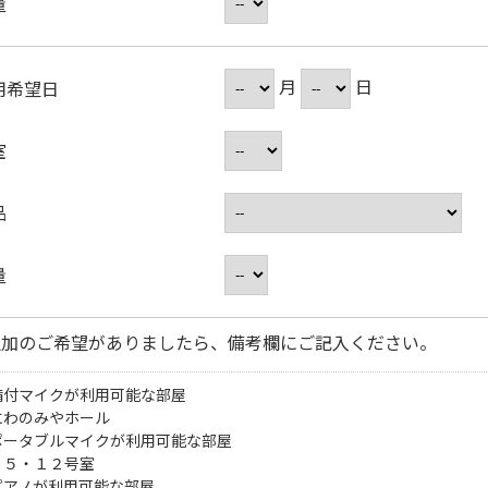
量
月
日
用希望日
室
品
量
追加のご希望がありましたら、備考欄にご記入ください。
備付マイクが利用可能な部屋
にわのみやホール
ポータブルマイクが利用可能な部屋
・５・１２号室
ピアノが利用可能な部屋