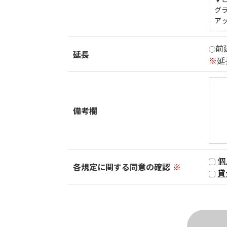
グ
ア
前
延長
※
延
備考欄
個
各規定に関する同意の確認
※
貸