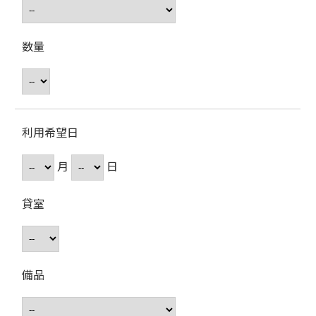
数量
利用希望日
月
日
貸室
備品