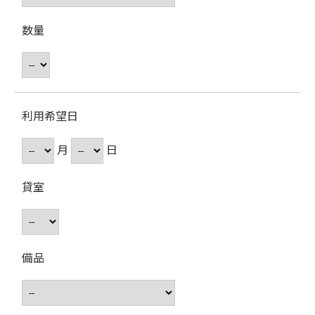
数量
利用希望日
月
日
貸室
備品