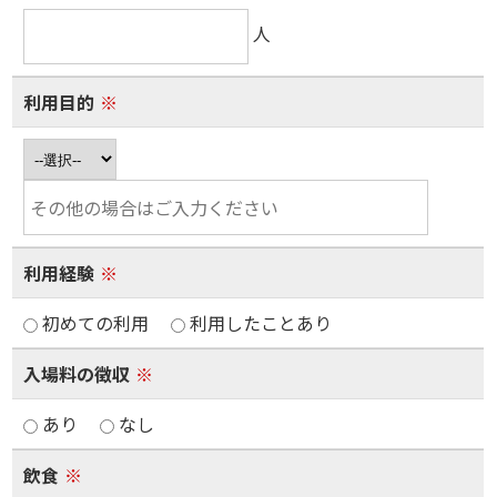
人
利用目的
※
利用経験
※
初めての利用
利用したことあり
入場料の徴収
※
あり
なし
飲食
※