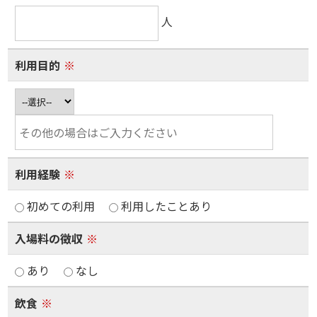
人
利用目的
※
利用経験
※
初めての利用
利用したことあり
入場料の徴収
※
あり
なし
飲食
※