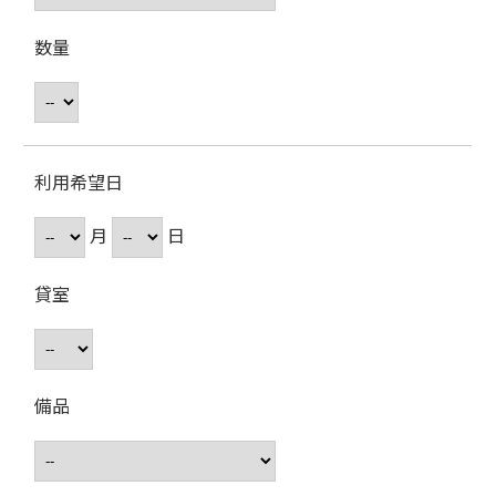
数量
利用希望日
月
日
貸室
備品