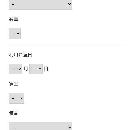
数量
利用希望日
月
日
貸室
備品