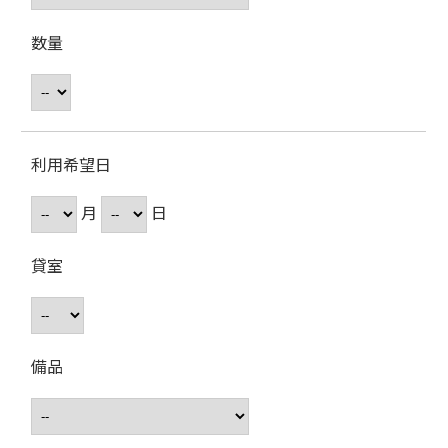
数量
利用希望日
月
日
貸室
備品