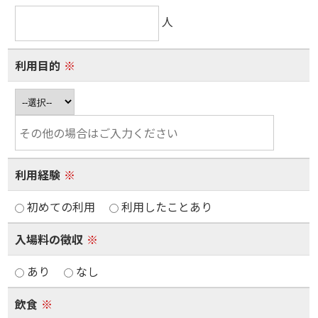
人
利用目的
※
利用経験
※
初めての利用
利用したことあり
入場料の徴収
※
あり
なし
飲食
※