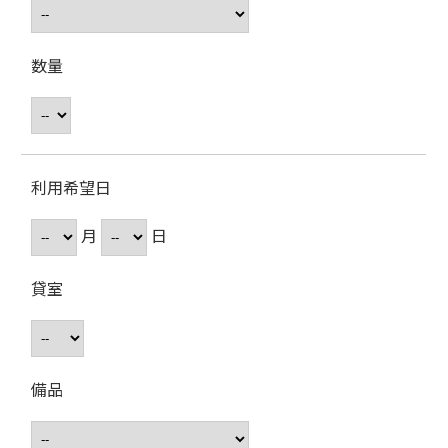
数量
利用希望日
月
日
貸室
備品