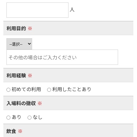
人
利用目的
※
利用経験
※
初めての利用
利用したことあり
入場料の徴収
※
あり
なし
飲食
※