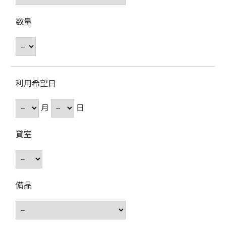
数量
利用希望日
月
日
貸室
備品