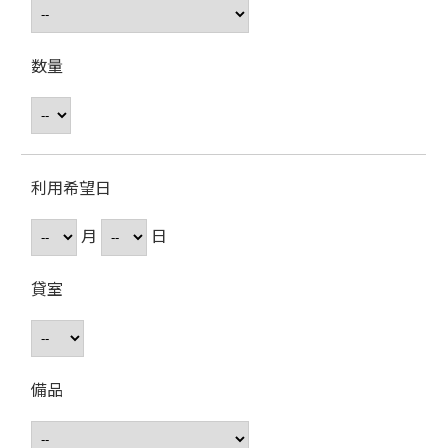
数量
利用希望日
月
日
貸室
備品