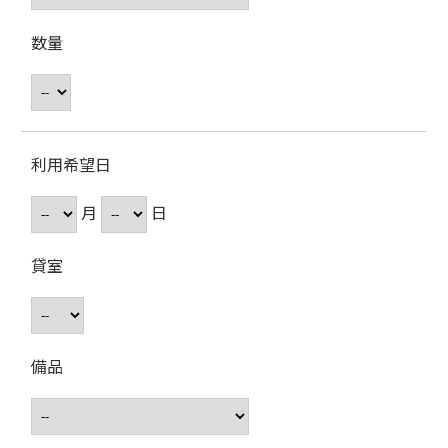
数量
利用希望日
月
日
貸室
備品