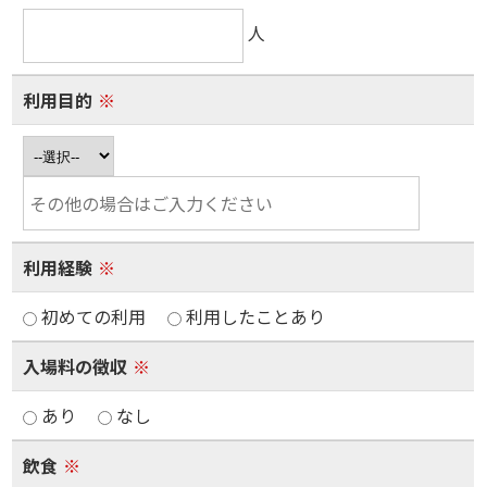
人
利用目的
※
利用経験
※
初めての利用
利用したことあり
入場料の徴収
※
あり
なし
飲食
※