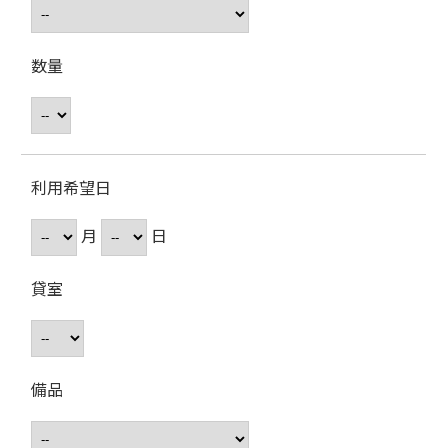
数量
利用希望日
月
日
貸室
備品