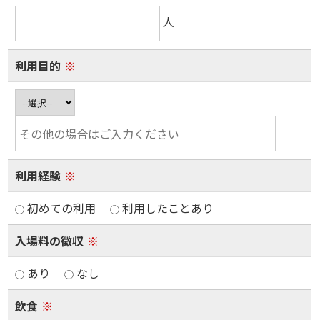
人
利用目的
※
利用経験
※
初めての利用
利用したことあり
入場料の徴収
※
あり
なし
飲食
※