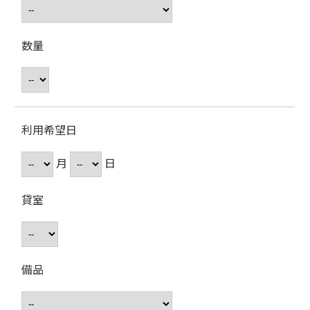
数量
利用希望日
月
日
貸室
備品