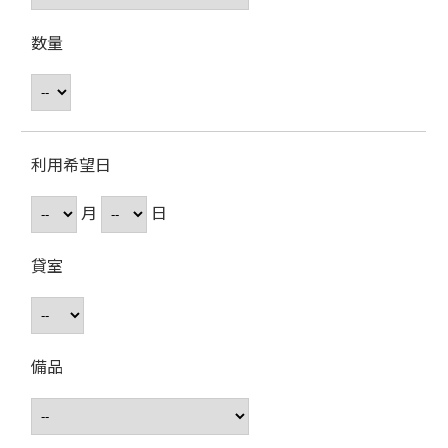
数量
利用希望日
月
日
貸室
備品