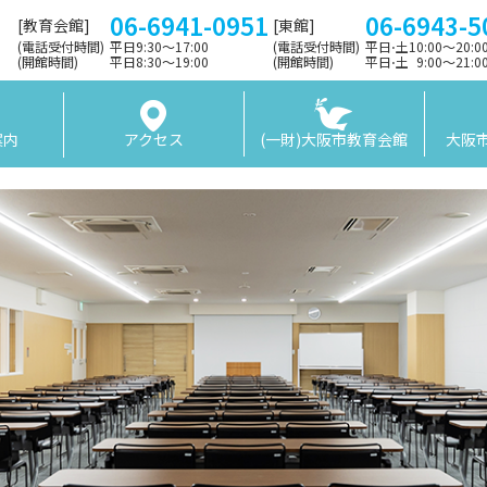
06-6941-0951
06-6943-5
[教育会館]
[東館]
(電話受付時間)
平日9:30〜17:00
(電話受付時間)
平日⋅土10:00～20:
(開館時間)
平日8:30〜19:00
(開館時間)
平日⋅土 9:00〜21:
案内
アクセス
(一財)大阪市教育会館
大阪