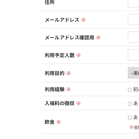
住所
メールアドレス
※
メールアドレス確認用
※
利用予定人数
※
利用目的
※
利用経験
※
初
入場料の徴収
※
あ
あ
飲食
※
※
会