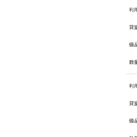
利
貸
備
数
利
貸
備