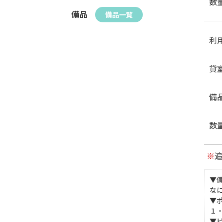
数
備品
備品一覧
利
貸
備
数
※
▼
な
▼
１
▼