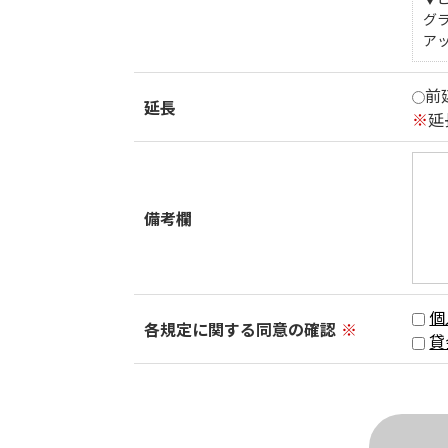
グ
ア
前
延長
※
延
備考欄
個
各規定に関する同意の確認
※
貸