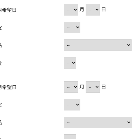
月
日
用希望日
室
品
量
月
日
用希望日
室
品