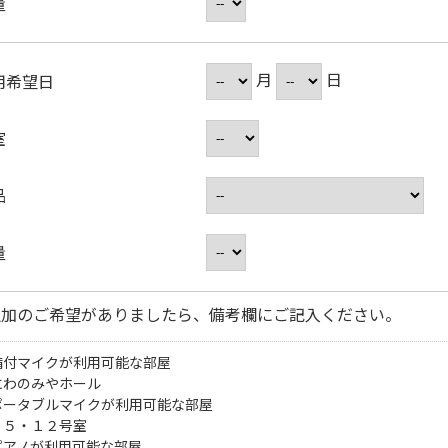
量
月
日
用希望日
室
品
量
追加のご希望がありましたら、備考欄にご記入ください。
備付マイクが利用可能な部屋
にわのみやホール
ポータブルマイクが利用可能な部屋
・５・１２号室
ピアノが利用可能な部屋