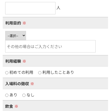
人
利用目的
※
利用経験
※
初めての利用
利用したことあり
入場料の徴収
※
あり
なし
飲食
※