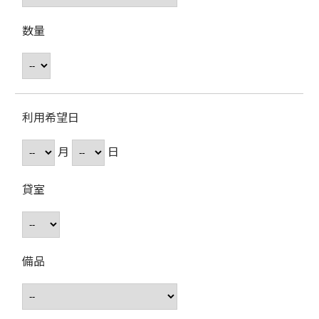
数量
利用希望日
月
日
貸室
備品