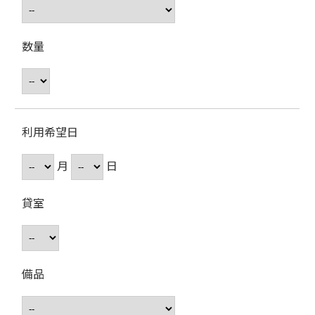
数量
利用希望日
月
日
貸室
備品