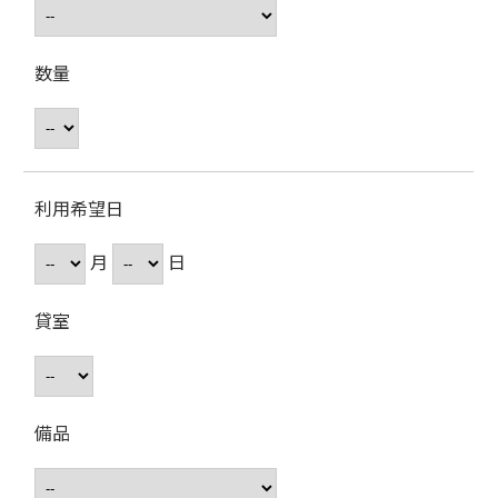
数量
利用希望日
月
日
貸室
備品