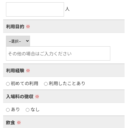
人
利用目的
※
利用経験
※
初めての利用
利用したことあり
入場料の徴収
※
あり
なし
飲食
※