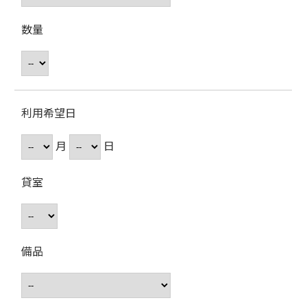
数量
利用希望日
月
日
貸室
備品