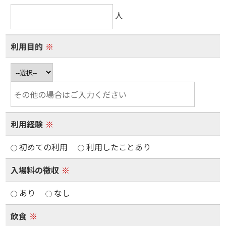
人
利用目的
※
利用経験
※
初めての利用
利用したことあり
入場料の徴収
※
あり
なし
飲食
※