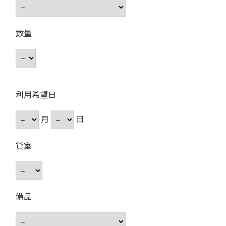
数量
利用希望日
月
日
貸室
備品