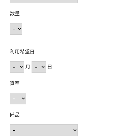
数量
利用希望日
月
日
貸室
備品