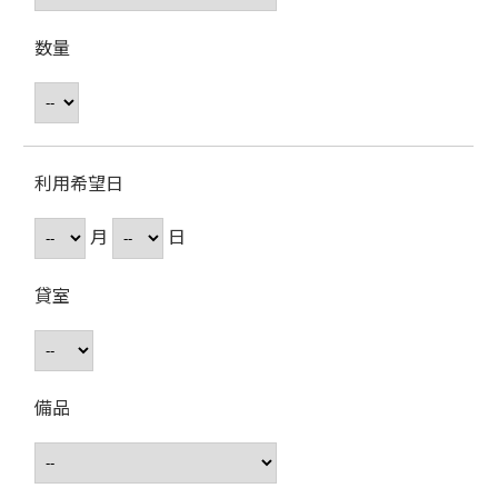
数量
利用希望日
月
日
貸室
備品