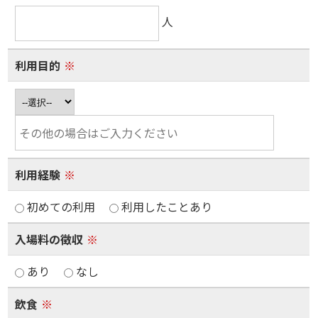
人
利用目的
※
利用経験
※
初めての利用
利用したことあり
入場料の徴収
※
あり
なし
飲食
※