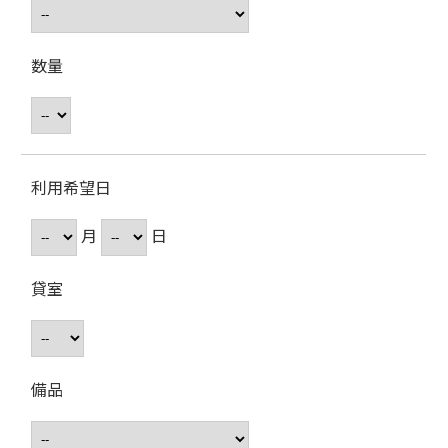
数量
利用希望日
月
日
貸室
備品