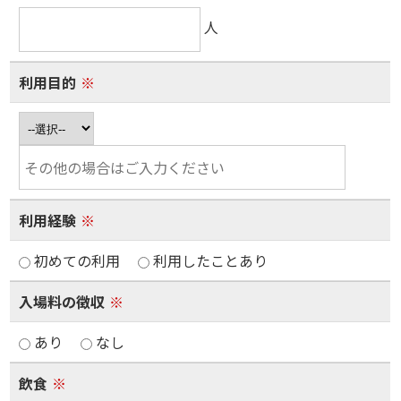
人
利用目的
※
利用経験
※
初めての利用
利用したことあり
入場料の徴収
※
あり
なし
飲食
※