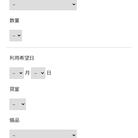
数量
利用希望日
月
日
貸室
備品