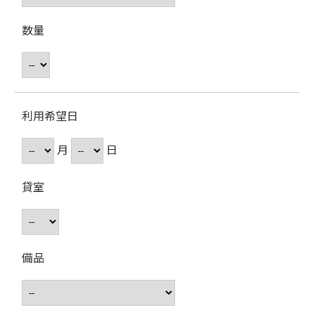
数量
利用希望日
月
日
貸室
備品