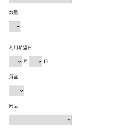
数量
利用希望日
月
日
貸室
備品