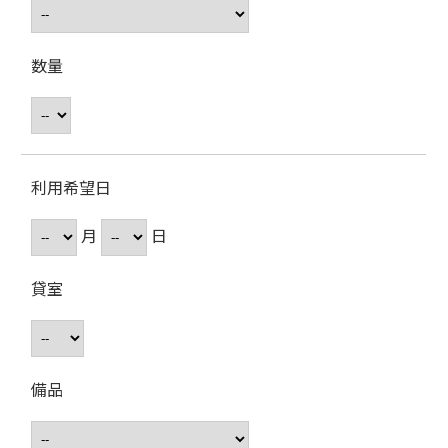
数量
利用希望日
月
日
貸室
備品