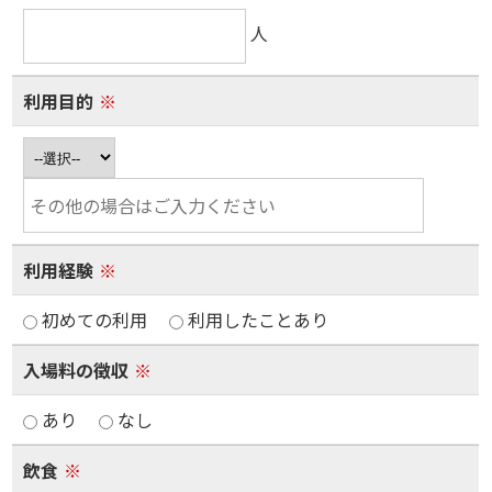
人
利用目的
※
利用経験
※
初めての利用
利用したことあり
入場料の徴収
※
あり
なし
飲食
※