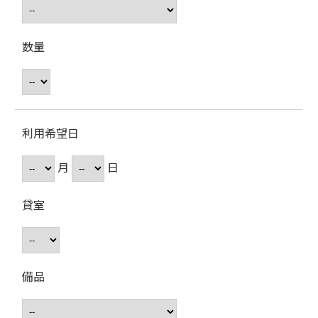
数量
利用希望日
月
日
貸室
備品