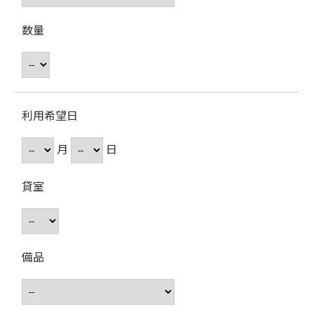
数量
利用希望日
月
日
貸室
備品