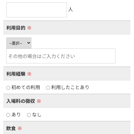
人
利用目的
※
利用経験
※
初めての利用
利用したことあり
入場料の徴収
※
あり
なし
飲食
※