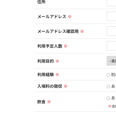
住所
メールアドレス
※
メールアドレス確認用
※
利用予定人数
※
利用目的
※
利用経験
※
初
入場料の徴収
※
あ
あ
飲食
※
※
会