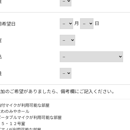
量
月
日
用希望日
室
品
量
追加のご希望がありましたら、備考欄にご記入ください。
備付マイクが利用可能な部屋
にわのみやホール
ポータブルマイクが利用可能な部屋
・５・１２号室
ピアノが利用可能な部屋