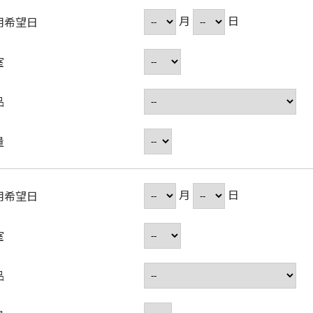
月
日
用希望日
室
品
量
月
日
用希望日
室
品