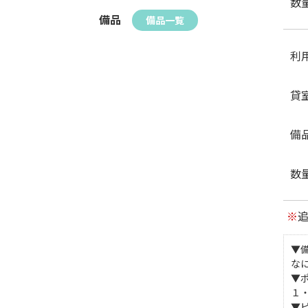
数
備品
備品一覧
利
貸
備
数
※
▼
な
▼
１
▼