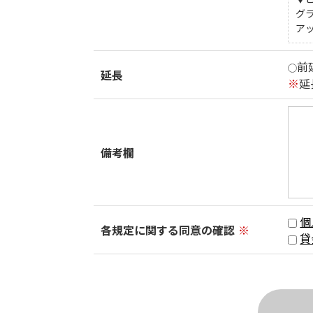
グ
ア
前
延長
※
延
備考欄
個
各規定に関する同意の確認
※
貸