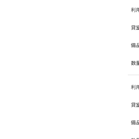
利
貸
備
数
利
貸
備