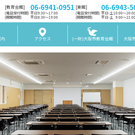
06-6941-0951
06-6943-5
[教育会館]
[東館]
(電話受付時間)
平日9:30〜17:00
(電話受付時間)
平日⋅土10:00～20:
(開館時間)
平日8:30〜19:00
(開館時間)
平日⋅土 9:00〜21:
案内
アクセス
(一財)大阪市教育会館
大阪