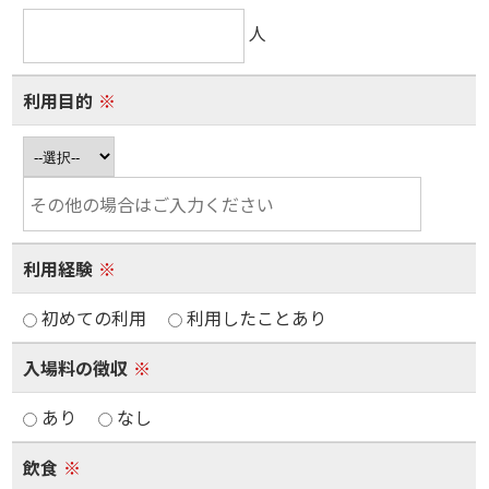
人
利用目的
※
利用経験
※
初めての利用
利用したことあり
入場料の徴収
※
あり
なし
飲食
※