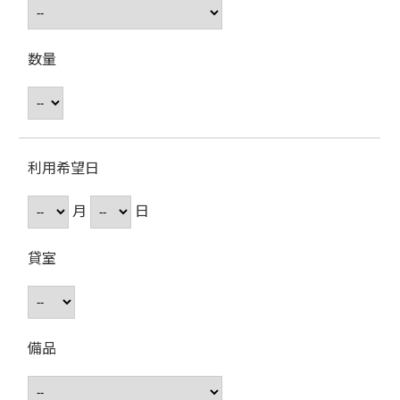
数量
利用希望日
月
日
貸室
備品