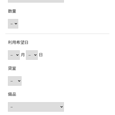
数量
利用希望日
月
日
貸室
備品