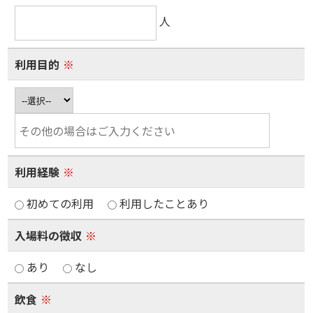
人
利用目的
※
利用経験
※
初めての利用
利用したことあり
入場料の徴収
※
あり
なし
飲食
※