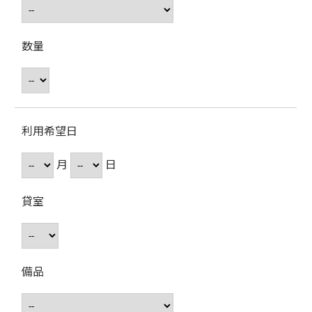
数量
利用希望日
月
日
貸室
備品