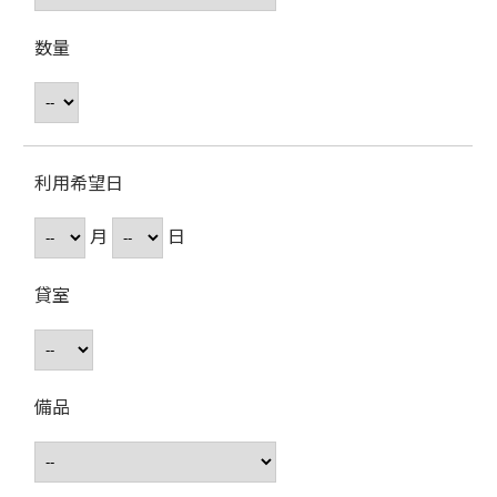
数量
利用希望日
月
日
貸室
備品