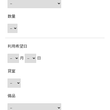
数量
利用希望日
月
日
貸室
備品