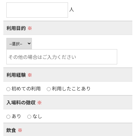
人
利用目的
※
利用経験
※
初めての利用
利用したことあり
入場料の徴収
※
あり
なし
飲食
※