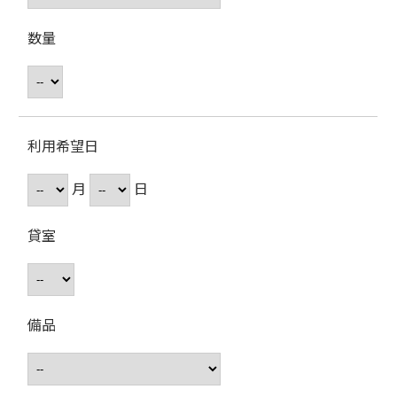
数量
利用希望日
月
日
貸室
備品