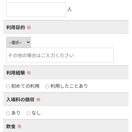
人
利用目的
※
利用経験
※
初めての利用
利用したことあり
入場料の徴収
※
あり
なし
飲食
※