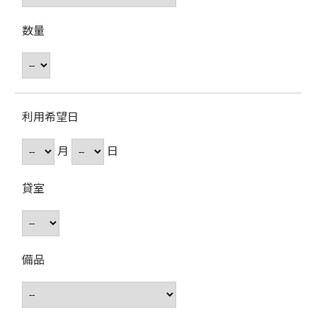
数量
利用希望日
月
日
貸室
備品