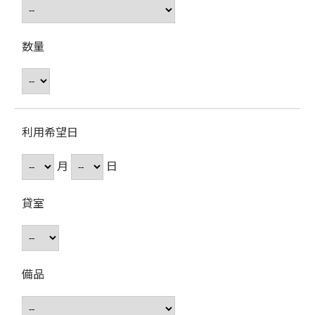
数量
利用希望日
月
日
貸室
備品