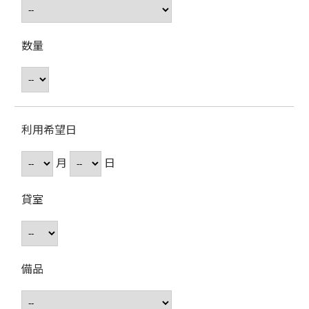
数量
利用希望日
月
日
貸室
備品