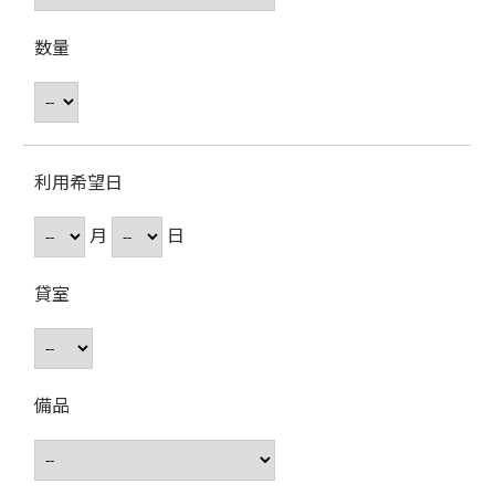
数量
利用希望日
月
日
貸室
備品