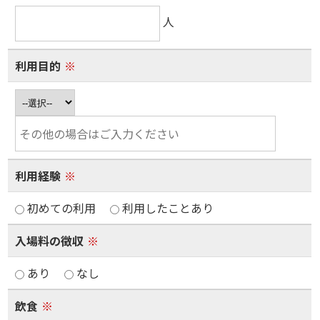
人
利用目的
※
利用経験
※
初めての利用
利用したことあり
入場料の徴収
※
あり
なし
飲食
※