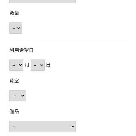
数量
利用希望日
月
日
貸室
備品