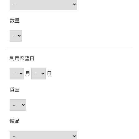
数量
利用希望日
月
日
貸室
備品