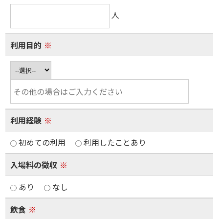
人
利用目的
※
利用経験
※
初めての利用
利用したことあり
入場料の徴収
※
あり
なし
飲食
※