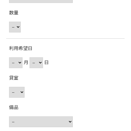
数量
利用希望日
月
日
貸室
備品