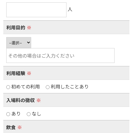
人
利用目的
※
利用経験
※
初めての利用
利用したことあり
入場料の徴収
※
あり
なし
飲食
※