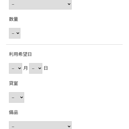
数量
利用希望日
月
日
貸室
備品