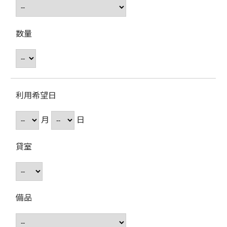
数量
利用希望日
月
日
貸室
備品