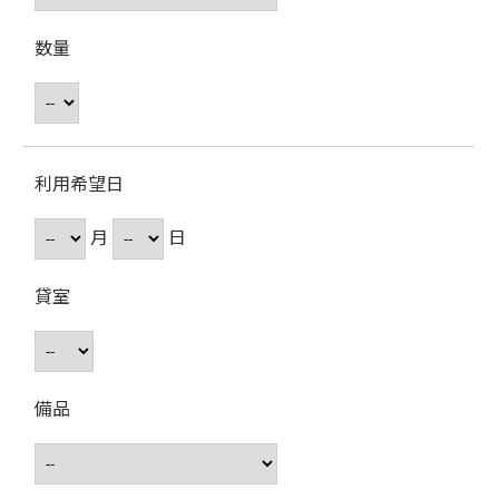
数量
利用希望日
月
日
貸室
備品