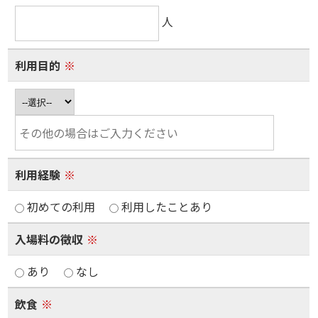
人
利用目的
※
利用経験
※
初めての利用
利用したことあり
入場料の徴収
※
あり
なし
飲食
※